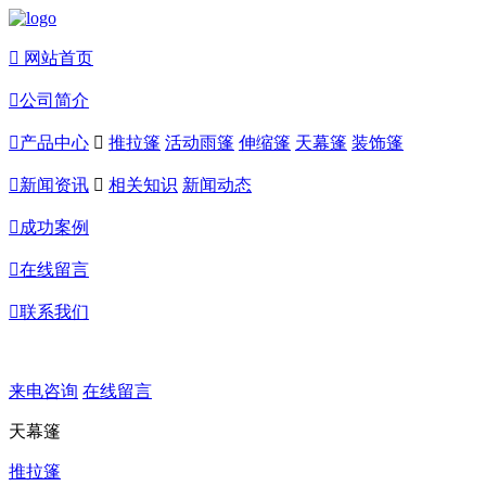

网站首页

公司简介

产品中心

推拉篷
活动雨篷
伸缩篷
天幕篷
装饰篷

新闻资讯

相关知识
新闻动态

成功案例

在线留言

联系我们
来电咨询
在线留言
天幕篷
推拉篷