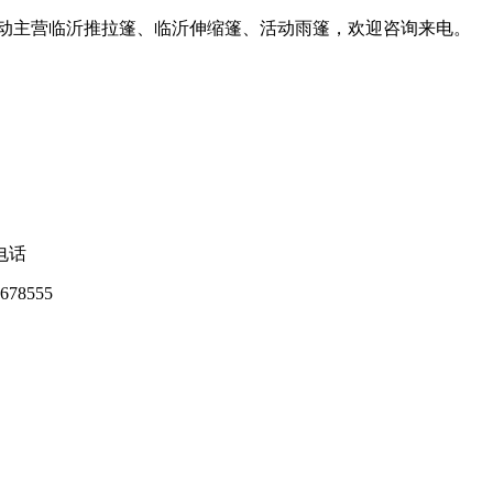
活动主营临沂推拉篷、临沂伸缩篷、活动雨篷，欢迎咨询来电。
电话
678555