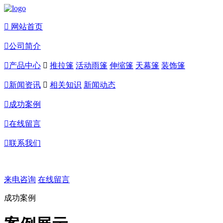

网站首页

公司简介

产品中心

推拉篷
活动雨篷
伸缩篷
天幕篷
装饰篷

新闻资讯

相关知识
新闻动态

成功案例

在线留言

联系我们
来电咨询
在线留言
成功案例